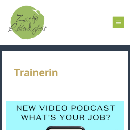
Zum
Inhalt
springen
Trainerin
„What
´s
your
Job“