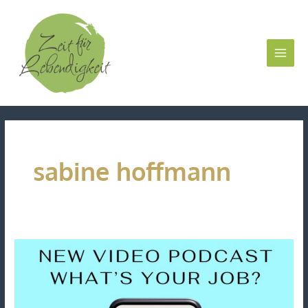
Zum
Inhalt
springen
sabine hoffmann
„What
´s
your
Job“