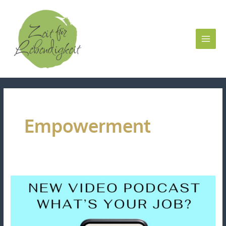
Zum
Inhalt
springen
Empowerment
„What
´s
your
Job“